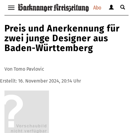
Abo
Benutzerm
Suche
Navigation
anzeigen
anzei
anzeigen
bzw.
bzw.
bzw.
Preis und Anerkennung für
verbergen
verbe
verbergen
zwei junge Designer aus
Baden-Württemberg
Von Tomo Pavlovic
Erstellt:
16. November 2024, 20:14 Uhr