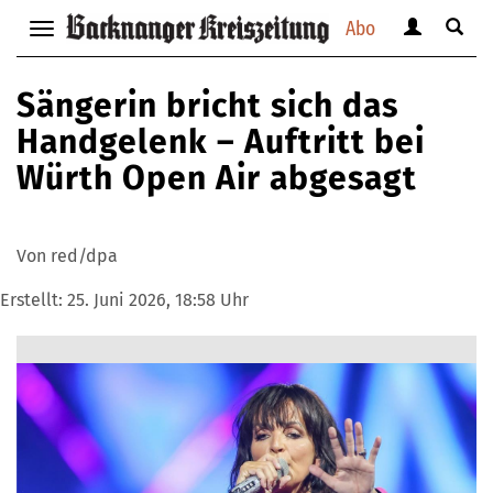
Abo
Benutzerm
Suche
Navigation
anzeigen
anzei
anzeigen
bzw.
bzw.
bzw.
Sängerin bricht sich das
verbergen
verbe
verbergen
Handgelenk – Auftritt bei
Würth Open Air abgesagt
Von red/dpa
Erstellt:
25. Juni 2026, 18:58 Uhr