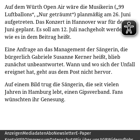
Auf dem Würth Open Air wäre die Musikerin („99
Luftballons“, „Nur geträumt“) planmäßig am 26. Juni
aufgetreten. Das Konzert in Hannover war für den 28.
Juni geplant. Es soll am 12. Juli nachgeholt werden,
wie es in dem Beitrag heißt.
Eine Anfrage an das Management der Sängerin, die
bürgerlich Gabriele Susanne Kerner heißt, blieb
zunächst unbeantwortet. Wann und wo sich der Unfall
ereignet hat, geht aus dem Post nicht hervor.
Auf einem Bild trug die Sängerin, die seit vielen
Jahren in Hamburg lebt, einen Gipsverband. Fans
wünschten ihr Genesung.
Anzeigen
Mediadaten
Abo
Newsletter
E-Paper
Kontakt
FAQ
Impressum
Datenschutz
Wir über uns
AGB
Widerruf
Jobs