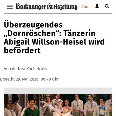
Abo
Benutzerm
Suche
Navigation
anzeigen
anzei
anzeigen
bzw.
bzw.
bzw.
Überzeugendes
verbergen
verbe
verbergen
„Dornröschen“: Tänzerin
Abigail Willson-Heisel wird
befördert
Von Andrea Kachelrieß
Erstellt:
29. Mai 2026, 06:48 Uhr