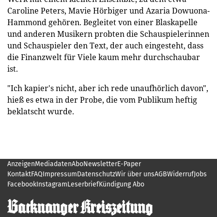
Caroline Peters, Mavie Hörbiger und Azaria Dowuona-
Hammond gehören. Begleitet von einer Blaskapelle
und anderen Musikern probten die Schauspielerinnen
und Schauspieler den Text, der auch eingesteht, dass
die Finanzwelt für Viele kaum mehr durchschaubar
ist.
"Ich kapier's nicht, aber ich rede unaufhörlich davon",
hieß es etwa in der Probe, die vom Publikum heftig
beklatscht wurde.
Anzeigen
Mediadaten
Abo
Newsletter
E-Paper
Kontakt
FAQ
Impressum
Datenschutz
Wir über uns
AGB
Widerruf
Jobs
Facebook
Instagram
Leserbrief
Kündigung Abo