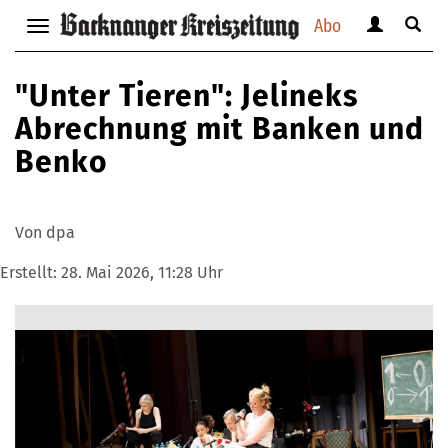
Abo
Benutzerm
Suche
Navigation
anzeigen
anzei
anzeigen
bzw.
bzw.
bzw.
"Unter Tieren": Jelineks
verbergen
verbe
verbergen
Abrechnung mit Banken und
Benko
Von dpa
Erstellt:
28. Mai 2026, 11:28 Uhr