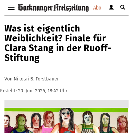
Abo
Benutzerm
Suche
Navigation
anzeigen
anzei
anzeigen
bzw.
bzw.
bzw.
Was ist eigentlich
verbergen
verbe
verbergen
Weiblichkeit? Finale für
Clara Stang in der Ruoff-
Stiftung
Von Nikolai B. Forstbauer
Erstellt:
20. Juni 2026, 18:42 Uhr