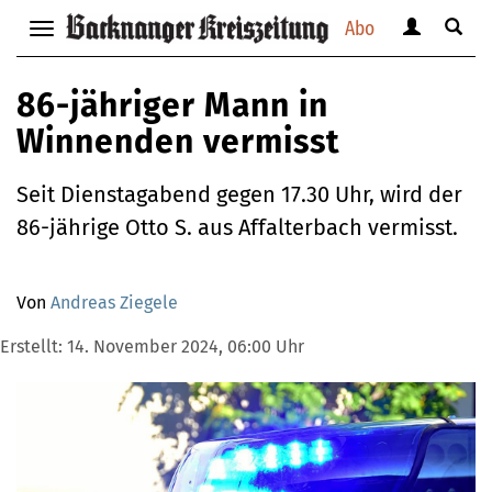
Abo
Benutzerm
Suche
Navigation
anzeigen
anzei
anzeigen
bzw.
bzw.
bzw.
86-jähriger Mann in
verbergen
verbe
verbergen
Winnenden vermisst
Seit Dienstagabend gegen 17.30 Uhr, wird der
86-jährige Otto S. aus Affalterbach vermisst.
Von
Andreas Ziegele
Erstellt:
14. November 2024, 06:00 Uhr