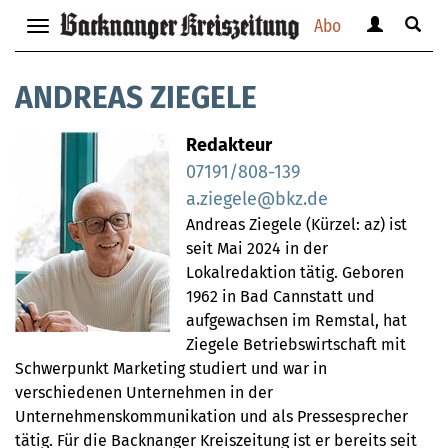
Abo
Benutzerm
Suche
Navigation
anzeigen
anzei
anzeigen
bzw.
bzw.
bzw.
ANDREAS ZIEGELE
verbergen
verbe
verbergen
Redakteur
07191/808-139
a.ziegele@bkz.de
Andreas Ziegele (Kürzel: az) ist
seit Mai 2024 in der
Lokalredaktion tätig. Geboren
1962 in Bad Cannstatt und
aufgewachsen im Remstal, hat
Ziegele Betriebswirtschaft mit
Schwerpunkt Marketing studiert und war in
verschiedenen Unternehmen in der
Unternehmenskommunikation und als Pressesprecher
tätig. Für die Backnanger Kreiszeitung ist er bereits seit