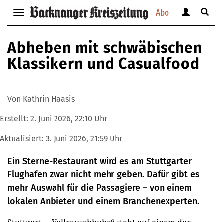
Abo
Benutzerm
Suche
Navigation
anzeigen
anzei
anzeigen
bzw.
bzw.
bzw.
Abheben mit schwäbischen
verbergen
verbe
verbergen
Klassikern und Casualfood
Von Kathrin Haasis
Erstellt:
2. Juni 2026, 22:10 Uhr
Aktualisiert:
3. Juni 2026, 21:59 Uhr
Ein Sterne-Restaurant wird es am Stuttgarter
Flughafen zwar nicht mehr geben. Dafür gibt es
mehr Auswahl für die Passagiere – von einem
lokalen Anbieter und einem Branchenexperten.