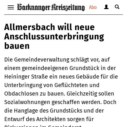
Abo
Benutzerm
Suche
Navigation
anzeigen
anzei
anzeigen
bzw.
bzw.
bzw.
Allmersbach will neue
verbergen
verbe
verbergen
Anschlussunterbringung
bauen
Die Gemeindeverwaltung schlägt vor, auf
einem gemeindeeigenen Grundstück in der
Heininger Straße ein neues Gebäude für die
Unterbringung von Geflüchteten und
Obdachlosen zu bauen. Gleichzeitig sollen
Sozialwohnungen geschaffen werden. Doch
die Hanglage des Grundstücks und der
Entwurf des Architekten sorgen für