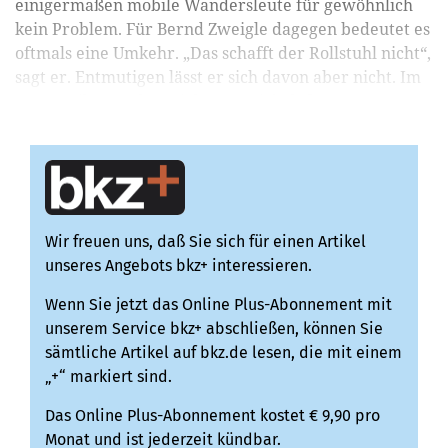
einigermaßen mobile Wandersleute für gewöhnlich
kein Problem. Für Bernd Zweigle dagegen bedeutet es
oftmals eine Umkehr. „Das schafft der Rollstuhl nicht“,
sagt er. Entmutigen lässt er sich davon aber nicht. Im
Gegenteil: Bernd Zweigle setzt sich dafür...
Wir freuen uns, daß Sie sich für einen Artikel
unseres Angebots bkz+ interessieren.
Wenn Sie jetzt das Online Plus-Abonnement mit
unserem Service bkz+ abschließen, können Sie
sämtliche Artikel auf bkz.de lesen, die mit einem
„+“ markiert sind.
Das Online Plus-Abonnement kostet € 9,90 pro
Monat und ist jederzeit kündbar.