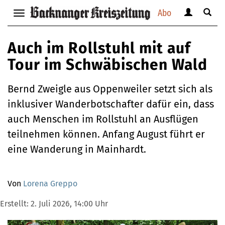
Abo
Benutzerm
Suche
Navigation
anzeigen
anzei
anzeigen
bzw.
bzw.
bzw.
Auch im Rollstuhl mit auf
verbergen
verbe
verbergen
Tour im Schwäbischen Wald
Bernd Zweigle aus Oppenweiler setzt sich als
inklusiver Wanderbotschafter dafür ein, dass
auch Menschen im Rollstuhl an Ausflügen
teilnehmen können. Anfang August führt er
eine Wanderung in Mainhardt.
Von
Lorena Greppo
Erstellt:
2. Juli 2026, 14:00 Uhr