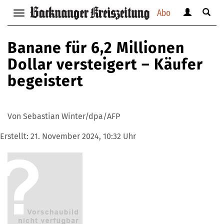
Abo
Benutzerm
Suche
Navigation
anzeigen
anzei
anzeigen
bzw.
bzw.
bzw.
Banane für 6,2 Millionen
verbergen
verbe
verbergen
Dollar versteigert – Käufer
begeistert
Von Sebastian Winter/dpa/AFP
Erstellt:
21. November 2024, 10:32 Uhr