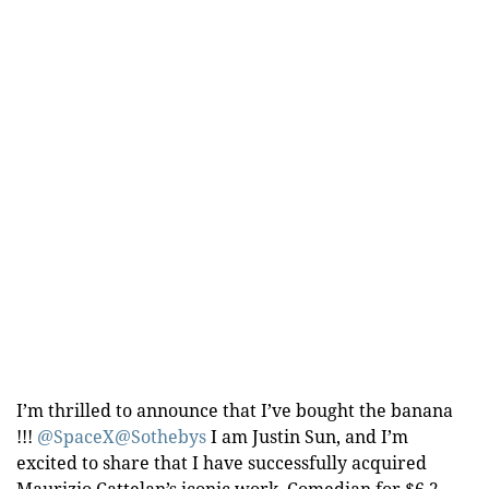
I’m thrilled to announce that I’ve bought the banana
!!!
@SpaceX
@Sothebys
I am Justin Sun, and I’m
excited to share that I have successfully acquired