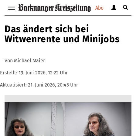
Abo
Benutzerm
Suche
Navigation
anzeigen
anzei
anzeigen
bzw.
bzw.
bzw.
Das ändert sich bei
verbergen
verbe
verbergen
Witwenrente und Minijobs
Von Michael Maier
Erstellt:
19. Juni 2026, 12:22 Uhr
Aktualisiert:
21. Juni 2026, 20:45 Uhr