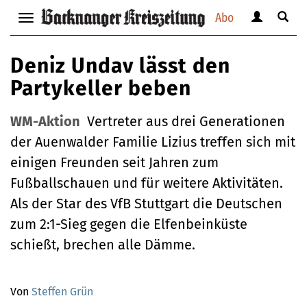
Abo
Benutzerm
Suche
Navigation
anzeigen
anzei
anzeigen
bzw.
bzw.
bzw.
Deniz Undav lässt den
verbergen
verbe
verbergen
Partykeller beben
WM-Aktion
Vertreter aus drei Generationen
der Auenwalder Familie Lizius treffen sich mit
einigen Freunden seit Jahren zum
Fußballschauen und für weitere Aktivitäten.
Als der Star des VfB Stuttgart die Deutschen
zum 2:1-Sieg gegen die Elfenbeinküste
schießt, brechen alle Dämme.
Von
Steffen Grün