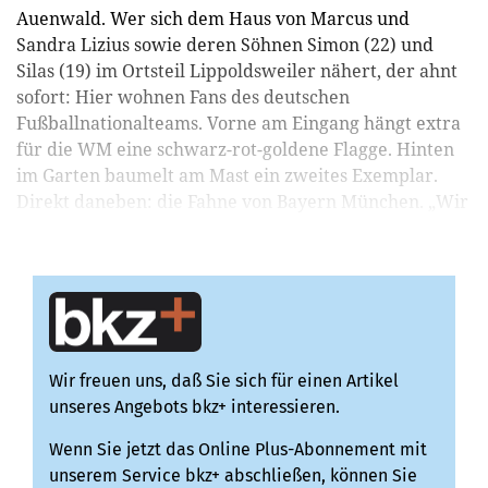
Auenwald. Wer sich dem Haus von Marcus und
Sandra Lizius sowie deren Söhnen Simon (22) und
Silas (19) im Ortsteil Lippoldsweiler nähert, der ahnt
sofort: Hier wohnen Fans des deutschen
Fußballnationalteams. Vorne am Eingang hängt extra
für die WM eine schwarz-rot-goldene Flagge. Hinten
im Garten baumelt am Mast ein zweites Exemplar.
Direkt daneben: die Fahne von Bayern München. „Wir
haben VfB- un...
Wir freuen uns, daß Sie sich für einen Artikel
unseres Angebots bkz+ interessieren.
Wenn Sie jetzt das Online Plus-Abonnement mit
unserem Service bkz+ abschließen, können Sie