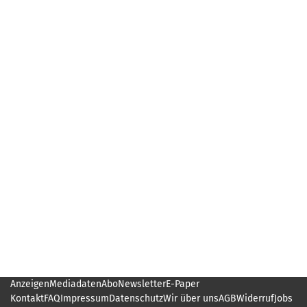
Anzeigen
Mediadaten
Abo
Newsletter
E-Paper
Kontakt
FAQ
Impressum
Datenschutz
Wir über uns
AGB
Widerruf
Jobs