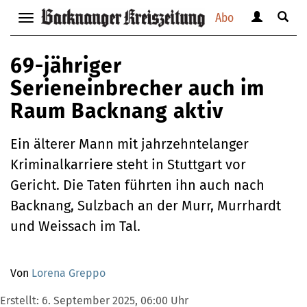
Abo
Benutzerm
Suche
Navigation
anzeigen
anzei
anzeigen
bzw.
bzw.
bzw.
69-jähriger
verbergen
verbe
verbergen
Serieneinbrecher auch im
Raum Backnang aktiv
Ein älterer Mann mit jahrzehntelanger
Kriminalkarriere steht in Stuttgart vor
Gericht. Die Taten führten ihn auch nach
Backnang, Sulzbach an der Murr, Murrhardt
und Weissach im Tal.
Von
Lorena Greppo
Erstellt:
6. September 2025, 06:00 Uhr