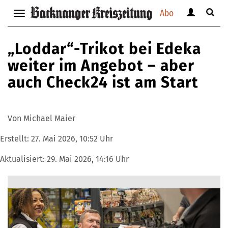
Abo
Benutzerm
Suche
Navigation
anzeigen
anzei
anzeigen
bzw.
bzw.
bzw.
„Loddar“-Trikot bei Edeka
verbergen
verbe
verbergen
weiter im Angebot – aber
auch Check24 ist am Start
Von Michael Maier
Erstellt:
27. Mai 2026, 10:52 Uhr
Aktualisiert:
29. Mai 2026, 14:16 Uhr