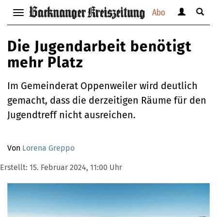
Abo
Benutzerm
Suche
Navigation
anzeigen
anzei
anzeigen
bzw.
bzw.
bzw.
Die Jugendarbeit benötigt
verbergen
verbe
verbergen
mehr Platz
Im Gemeinderat Oppenweiler wird deutlich
gemacht, dass die derzeitigen Räume für den
Jugendtreff nicht ausreichen.
Von
Lorena Greppo
Erstellt:
15. Februar 2024, 11:00 Uhr