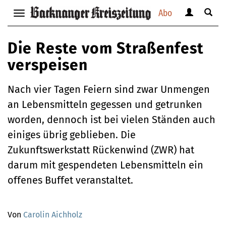
Abo
Benutzerm
Suche
Navigation
anzeigen
anzei
anzeigen
bzw.
bzw.
bzw.
Die Reste vom Straßenfest
verbergen
verbe
verbergen
verspeisen
Nach vier Tagen Feiern sind zwar Unmengen
an Lebensmitteln gegessen und getrunken
worden, dennoch ist bei vielen Ständen auch
einiges übrig geblieben. Die
Zukunftswerkstatt Rückenwind (ZWR) hat
darum mit gespendeten Lebensmitteln ein
offenes Buffet veranstaltet.
Von
Carolin Aichholz