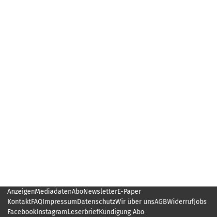
Anzeigen
Mediadaten
Abo
Newsletter
E-Paper
Kontakt
FAQ
Impressum
Datenschutz
Wir über uns
AGB
Widerruf
Jobs
Facebook
Instagram
Leserbrief
Kündigung Abo