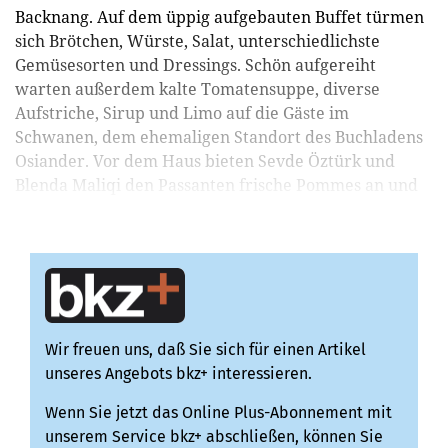
Backnang. Auf dem üppig aufgebauten Buffet türmen
sich Brötchen, Würste, Salat, unterschiedlichste
Gemüsesorten und Dressings. Schön aufgereiht
warten außerdem kalte Tomatensuppe, diverse
Aufstriche, Sirup und Limo auf die Gäste im
Schwanen, dem ehemaligen Standort des Buchladens
Osiander. Vor dem Haus bieten Sevde Öztürk und
Blenda Maliqi den Passanten frische Pommes an und
locken sie auch in di...
Wir freuen uns, daß Sie sich für einen Artikel
unseres Angebots bkz+ interessieren.
Wenn Sie jetzt das Online Plus-Abonnement mit
unserem Service bkz+ abschließen, können Sie