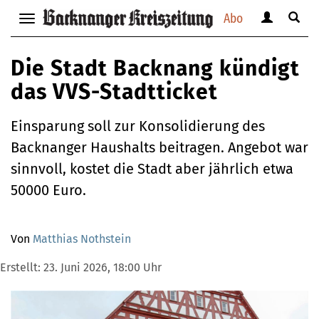
Abo
Benutzerm
Suche
Navigation
anzeigen
anzei
anzeigen
bzw.
bzw.
bzw.
Die Stadt Backnang kündigt
verbergen
verbe
verbergen
das VVS-Stadtticket
Einsparung soll zur Konsolidierung des
Backnanger Haushalts beitragen. Angebot war
sinnvoll, kostet die Stadt aber jährlich etwa
50000 Euro.
Von
Matthias Nothstein
Erstellt:
23. Juni 2026, 18:00 Uhr