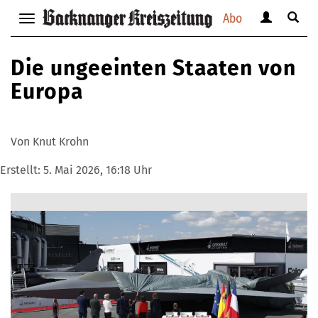
Abo
Benutzerm
Suche
Navigation
anzeigen
anzei
anzeigen
bzw.
bzw.
bzw.
Die ungeeinten Staaten von
verbergen
verbe
verbergen
Europa
Von Knut Krohn
Erstellt:
5. Mai 2026, 16:18 Uhr