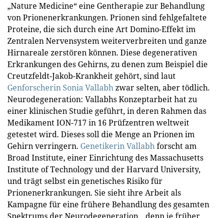
„Nature Medicine“ eine Gentherapie zur Behandlung
von Prionenerkrankungen. Prionen sind fehlgefaltete
Proteine, die sich durch eine Art Domino-Effekt im
Zentralen Nervensystem weiterverbreiten und ganze
Hirnareale zerstören können. Diese degenerativen
Erkrankungen des Gehirns, zu denen zum Beispiel die
Creutzfeldt-Jakob-Krankheit gehört, sind laut
Genforscherin Sonia Vallabh
zwar selten, aber tödlich.
Neurodegeneration: Vallabhs Konzeptarbeit hat zu
einer klinischen Studie geführt, in deren Rahmen das
Medikament ION-717 in 16 Prüfzentren weltweit
getestet wird. Dieses soll die Menge an Prionen im
Gehirn verringern.
Genetikerin Vallabh
forscht am
Broad Institute, einer Einrichtung des Massachusetts
Institute of Technology und der Harvard University,
und trägt selbst ein genetisches Risiko für
Prionenerkrankungen. Sie sieht ihre Arbeit als
Kampagne für eine frühere Behandlung des gesamten
Spektrums der Neurodegeneration, „denn je früher