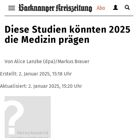
Abo
Benutzerm
Suche
Navigation
anzeigen
anzei
anzeigen
bzw.
bzw.
bzw.
Diese Studien könnten 2025
verbergen
verbe
verbergen
die Medizin prägen
Von Alice Lanzke (dpa)/Markus Brauer
Erstellt:
2. Januar 2025, 15:18 Uhr
Aktualisiert:
2. Januar 2025, 15:20 Uhr