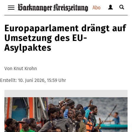
Abo
Benutzerm
Suche
Navigation
anzeigen
anzei
anzeigen
bzw.
bzw.
bzw.
Europaparlament drängt auf
verbergen
verbe
verbergen
Umsetzung des EU-
Asylpaktes
Von Knut Krohn
Erstellt:
10. Juni 2026, 15:59 Uhr