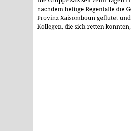
Die Gruppe saß seit zehn Tagen H
nachdem heftige Regenfälle die 
Provinz Xaisomboun geflutet und 
Kollegen, die sich retten konnten