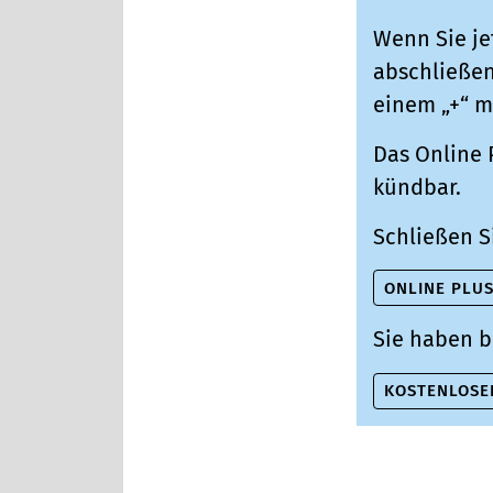
Wenn Sie je
abschließen,
einem „+“ m
Das Online 
kündbar.
Schließen S
ONLINE PLU
Sie haben b
KOSTENLOSE