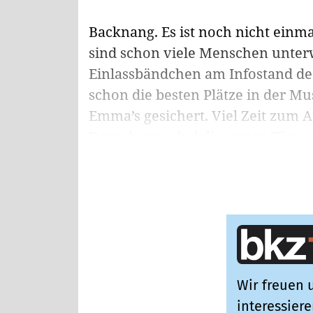
Backnang. Es ist noch nicht einm
sind schon viele Menschen unterw
Einlassbändchen am Infostand des
schon die besten Plätze in der 
Emma’s gesichert. Viel Zeit zum 
Denn kaum sind die ersten Töne d
Wir freuen u
interessiere