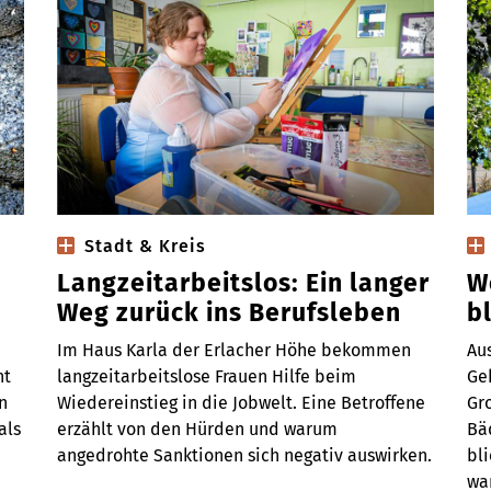
Stadt & Kreis
Langzeitarbeitslos: Ein langer
W
Weg zurück ins Berufsleben
b
Im Haus Karla der Erlacher Höhe bekommen
Au
ht
langzeitarbeitslose Frauen Hilfe beim
Ge
n
Wiedereinstieg in die Jobwelt. Eine Betroffene
Gr
als
erzählt von den Hürden und warum
Bä
angedrohte Sanktionen sich negativ auswirken.
bl
wa