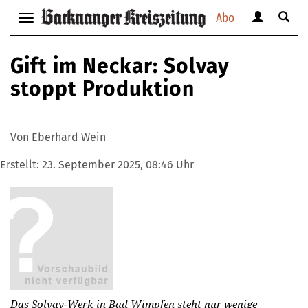
Abo
Benutzerm
Suche
Navigation
anzeigen
anzei
anzeigen
bzw.
bzw.
bzw.
Gift im Neckar: Solvay
verbergen
verbe
verbergen
stoppt Produktion
Von Eberhard Wein
Erstellt:
23. September 2025, 08:46 Uhr
Das Solvay-Werk in Bad Wimpfen steht nur wenige