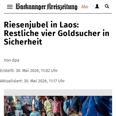
Abo
Benutzerm
Suche
Navigation
anzeigen
anzei
anzeigen
bzw.
bzw.
bzw.
Riesenjubel in Laos:
verbergen
verbe
verbergen
Restliche vier Goldsucher in
Sicherheit
Von dpa
Erstellt:
30. Mai 2026, 11:02 Uhr
Aktualisiert:
30. Mai 2026, 11:17 Uhr