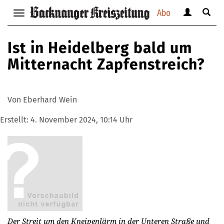
Abo
Benutzerm
Suche
Navigation
anzeigen
anzei
anzeigen
bzw.
bzw.
bzw.
Ist in Heidelberg bald um
verbergen
verbe
verbergen
Mitternacht Zapfenstreich?
Von Eberhard Wein
Erstellt:
4. November 2024, 10:14 Uhr
Der Streit um den Kneipenlärm in der Unteren Straße und