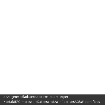
Anzeigen
Mediadaten
Abo
Newsletter
E-Paper
Kontakt
FAQ
Impressum
Datenschutz
Wir über uns
AGB
Widerruf
Jobs