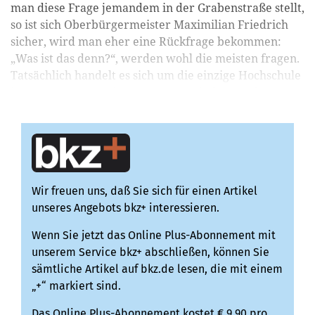
man diese Frage jemandem in der Grabenstraße stellt,
so ist sich Oberbürgermeister Maximilian Friedrich
sicher, wird man eher eine Rückfrage bekommen:
„Was ist das denn?“, werden wohl die meisten fragen.
Tatsächlich handelt es sich um die einzige Hochschule
im Rems-Murr-Kreis. Zusammen mit der Academy ...
Wir freuen uns, daß Sie sich für einen Artikel
unseres Angebots bkz+ interessieren.
Wenn Sie jetzt das Online Plus-Abonnement mit
unserem Service bkz+ abschließen, können Sie
sämtliche Artikel auf bkz.de lesen, die mit einem
„+“ markiert sind.
Das Online Plus-Abonnement kostet € 9,90 pro