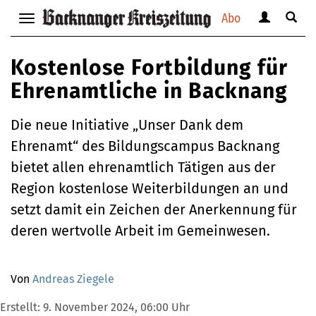
Abo
Benutzerm
Suche
Navigation
anzeigen
anzei
anzeigen
bzw.
bzw.
bzw.
Kostenlose Fortbildung für
verbergen
verbe
verbergen
Ehrenamtliche in Backnang
Die neue Initiative „Unser Dank dem
Ehrenamt“ des Bildungscampus Backnang
bietet allen ehrenamtlich Tätigen aus der
Region kostenlose Weiterbildungen an und
setzt damit ein Zeichen der Anerkennung für
deren wertvolle Arbeit im Gemeinwesen.
Von
Andreas Ziegele
Erstellt:
9. November 2024, 06:00 Uhr