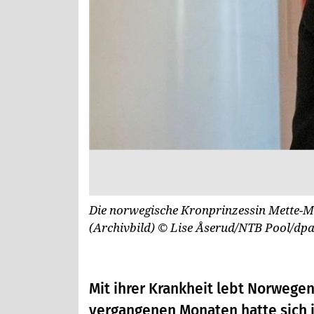
Die norwegische Kronprinzessin Mette-Ma
(Archivbild)
© Lise Åserud/NTB Pool/dp
Mit ihrer Krankheit lebt Norwege
vergangenen Monaten hatte sich i