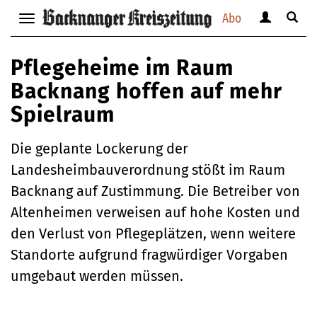
Abo
Benutzerm
Suche
Navigation
anzeigen
anzei
anzeigen
bzw.
bzw.
bzw.
Pflegeheime im Raum
verbergen
verbe
verbergen
Backnang hoffen auf mehr
Spielraum
Die geplante Lockerung der
Landesheimbauverordnung stößt im Raum
Backnang auf Zustimmung. Die Betreiber von
Altenheimen verweisen auf hohe Kosten und
den Verlust von Pflegeplätzen, wenn weitere
Standorte aufgrund fragwürdiger Vorgaben
umgebaut werden müssen.