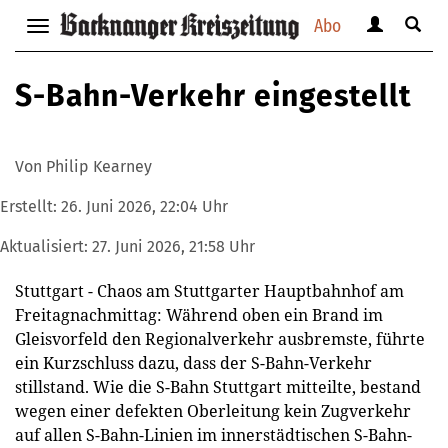
Abo
Benutzerm
Suche
Navigation
anzeigen
anzei
anzeigen
bzw.
bzw.
bzw.
S-Bahn-Verkehr eingestellt
verbergen
verbe
verbergen
Von Philip Kearney
Erstellt:
26. Juni 2026, 22:04 Uhr
Aktualisiert:
27. Juni 2026, 21:58 Uhr
Stuttgart - Chaos am Stuttgarter Hauptbahnhof am
Freitagnachmittag: Während oben ein Brand im
Gleisvorfeld den Regionalverkehr ausbremste, führte
ein Kurzschluss dazu, dass der S-Bahn-Verkehr
stillstand. Wie die S-Bahn Stuttgart mitteilte, bestand
wegen einer defekten Oberleitung kein Zugverkehr
auf allen S-Bahn-Linien im innerstädtischen S-Bahn-