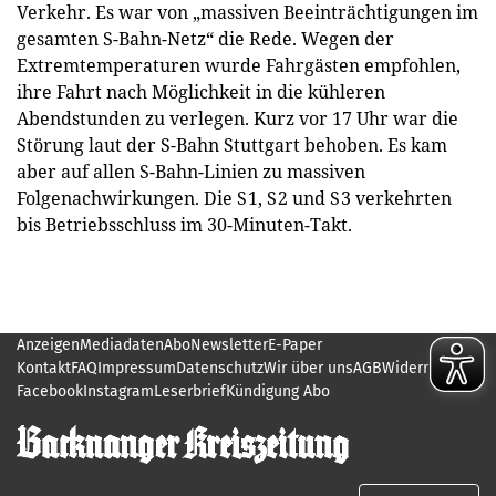
Verkehr. Es war von „massiven Beeinträchtigungen im
gesamten S-Bahn-Netz“ die Rede. Wegen der
Extremtemperaturen wurde Fahrgästen empfohlen,
ihre Fahrt nach Möglichkeit in die kühleren
Abendstunden zu verlegen. Kurz vor 17 Uhr war die
Störung laut der S-Bahn Stuttgart behoben. Es kam
aber auf allen S-Bahn-Linien zu massiven
Folgenachwirkungen. Die S 1, S 2 und S 3 verkehrten
bis Betriebsschluss im 30-Minuten-Takt.
Anzeigen
Mediadaten
Abo
Newsletter
E-Paper
Kontakt
FAQ
Impressum
Datenschutz
Wir über uns
AGB
Widerruf
Jobs
Facebook
Instagram
Leserbrief
Kündigung Abo