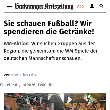
Abo
Benutzerm
Suche
Navigation
anzeigen
anzei
anzeigen
bzw.
bzw.
bzw.
Sie schauen Fußball? Wir
verbergen
verbe
verbergen
spendieren die Getränke!
WM-Aktion
Wir suchen Gruppen aus der
Region, die gemeinsam die WM-Spiele der
deutschen Mannschaft anschauen.
Von
Kornelius Fritz
Erstellt:
6. Juni 2026, 13:00 Uhr