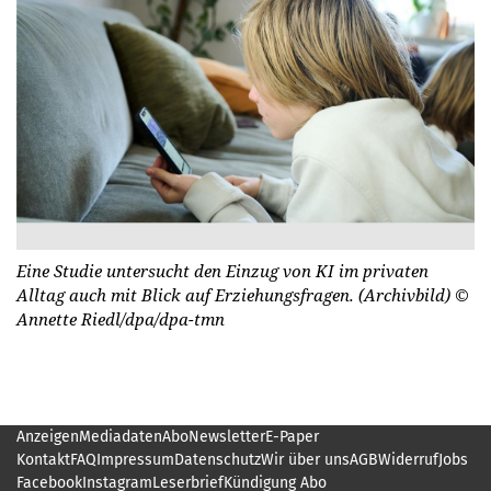
Eine Studie untersucht den Einzug von KI im privaten
Alltag auch mit Blick auf Erziehungsfragen. (Archivbild)
©
Annette Riedl/dpa/dpa-tmn
Anzeigen
Mediadaten
Abo
Newsletter
E-Paper
Kontakt
FAQ
Impressum
Datenschutz
Wir über uns
AGB
Widerruf
Jobs
Facebook
Instagram
Leserbrief
Kündigung Abo