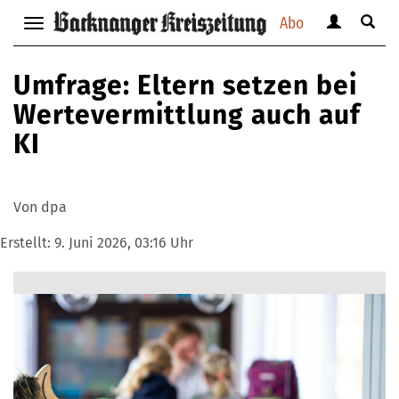
Abo
Benutzerm
Suche
Navigation
anzeigen
anzei
anzeigen
bzw.
bzw.
bzw.
Umfrage: Eltern setzen bei
verbergen
verbe
verbergen
Wertevermittlung auch auf
KI
Von dpa
Erstellt:
9. Juni 2026, 03:16 Uhr