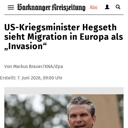
Abo
Benutzerm
Suche
Navigation
anzeigen
anzei
anzeigen
bzw.
bzw.
bzw.
US-Kriegsminister Hegseth
verbergen
verbe
verbergen
sieht Migration in Europa als
„Invasion“
Von Markus Brauer/KNA/dpa
Erstellt:
7. Juni 2026, 09:00 Uhr