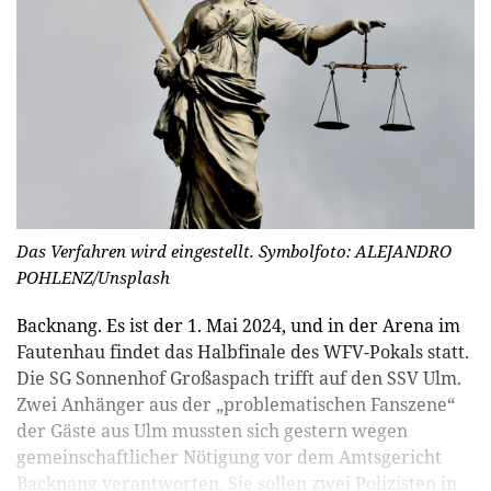
Das Verfahren wird eingestellt. Symbolfoto: ALEJANDRO
POHLENZ/Unsplash
Backnang. Es ist der 1. Mai 2024, und in der Arena im
Fautenhau findet das Halbfinale des WFV-Pokals statt.
Die SG Sonnenhof Großaspach trifft auf den SSV Ulm.
Zwei Anhänger aus der „problematischen Fanszene“
der Gäste aus Ulm mussten sich gestern wegen
gemeinschaftlicher Nötigung vor dem Amtsgericht
Backnang verantworten. Sie sollen zwei Polizisten in