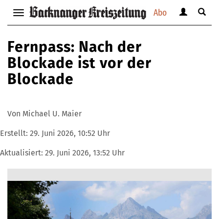
Abo
Benutzerm
Suche
Navigation
anzeigen
anzei
anzeigen
bzw.
bzw.
bzw.
Fernpass: Nach der
verbergen
verbe
verbergen
Blockade ist vor der
Blockade
Von Michael U. Maier
Erstellt:
29. Juni 2026, 10:52 Uhr
Aktualisiert:
29. Juni 2026, 13:52 Uhr