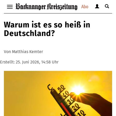
Abo
Benutzerm
Suche
Navigation
anzeigen
anzei
anzeigen
bzw.
bzw.
bzw.
Warum ist es so heiß in
verbergen
verbe
verbergen
Deutschland?
Von Matthias Kemter
Erstellt:
25. Juni 2026, 14:58 Uhr