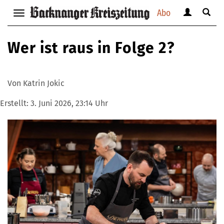
Abo
Benutzerm
Suche
Navigation
anzeigen
anzei
anzeigen
bzw.
bzw.
bzw.
Wer ist raus in Folge 2?
verbergen
verbe
verbergen
Von Katrin Jokic
Erstellt:
3. Juni 2026, 23:14 Uhr