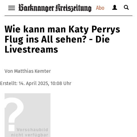
Abo
Benutzerm
Suche
Navigation
anzeigen
anzei
anzeigen
bzw.
bzw.
bzw.
Wie kann man Katy Perrys
verbergen
verbe
verbergen
Flug ins All sehen? - Die
Livestreams
Von Matthias Kemter
Erstellt:
14. April 2025, 10:08 Uhr