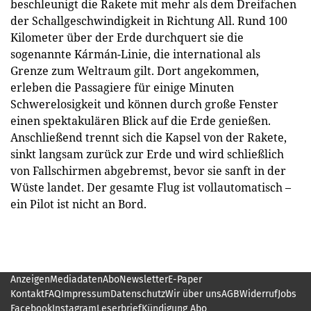
beschleunigt die Rakete mit mehr als dem Dreifachen
der Schallgeschwindigkeit in Richtung All. Rund 100
Kilometer über der Erde durchquert sie die
sogenannte Kármán-Linie, die international als
Grenze zum Weltraum gilt. Dort angekommen,
erleben die Passagiere für einige Minuten
Schwerelosigkeit und können durch große Fenster
einen spektakulären Blick auf die Erde genießen.
Anschließend trennt sich die Kapsel von der Rakete,
sinkt langsam zurück zur Erde und wird schließlich
von Fallschirmen abgebremst, bevor sie sanft in der
Wüste landet. Der gesamte Flug ist vollautomatisch –
ein Pilot ist nicht an Bord.
Anzeigen
Mediadaten
Abo
Newsletter
E-Paper
Kontakt
FAQ
Impressum
Datenschutz
Wir über uns
AGB
Widerruf
Jobs
Facebook
Instagram
Leserbrief
Kündigung Abo