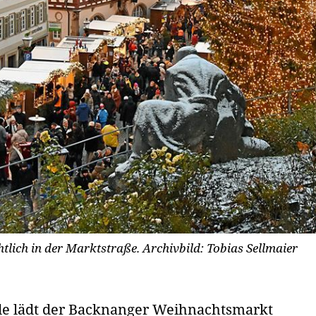
lich in der Marktstraße.
Archivbild: Tobias Sellmaier
 lädt der Backnanger Weihnachtsmarkt