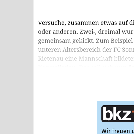
Versuche, zusammen etwas auf die
oder anderen. Zwei-, dreimal wu
gemeinsam gekickt. Zum Beispiel 
unteren Altersbereich der FC So
Rietenau eine Mannschaft bildeten
Konstellation. Das soll sich nun än
Wir freuen u