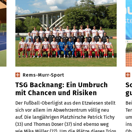
Rems-Murr-Sport
TSG Backnang: Ein Umbruch
S
mit Chancen und Risiken
g
Der Fußball-Oberligist aus den Etzwiesen stellt
Be
sich vor allem im Abwehrzentrum völlig neu
Te
auf. Die langjährigen Platzhirsche Patrick Tichy
um
(33) und Thomas Doser (37) sind ebenso weg
ins
wie Mika Müller (27). Um die Plätze dieses Trios
Ob