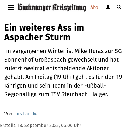
Abo
Benutzerm
Suche
Navigation
anzeigen
anzei
anzeigen
bzw.
bzw.
bzw.
Ein weiteres Ass im
verbergen
verbe
verbergen
Aspacher Sturm
Im vergangenen Winter ist Mike Huras zur SG
Sonnenhof Großaspach gewechselt und hat
zuletzt zweimal entscheidende Aktionen
gehabt. Am Freitag (19 Uhr) geht es für den 19-
Jährigen und sein Team in der Fußball-
Regionalliga zum TSV Steinbach-Haiger.
Von
Lars Laucke
Erstellt:
18. September 2025, 06:00 Uhr