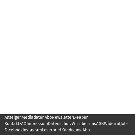
Anzeigen
Mediadaten
Abo
Newsletter
E-Paper
Kontakt
FAQ
Impressum
Datenschutz
Wir über uns
AGB
Widerruf
Jobs
Facebook
Instagram
Leserbrief
Kündigung Abo