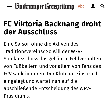
Abo
Benutzerm
Suche
Navigation
anzeigen
anzei
anzeigen
bzw.
bzw.
bzw.
FC Viktoria Backnang droht
verbergen
verbe
verbergen
der Ausschluss
Eine Saison ohne die Aktiven des
Traditionsvereins? So will der WFV-
Spielausschuss das gehäufte Fehlverhalten
von Fußballern und vor allem von Fans des
FCV sanktionieren. Der Klub hat Einspruch
eingelegt und wartet nun auf die
abschließende Entscheidung des WFV-
Präsidiums.