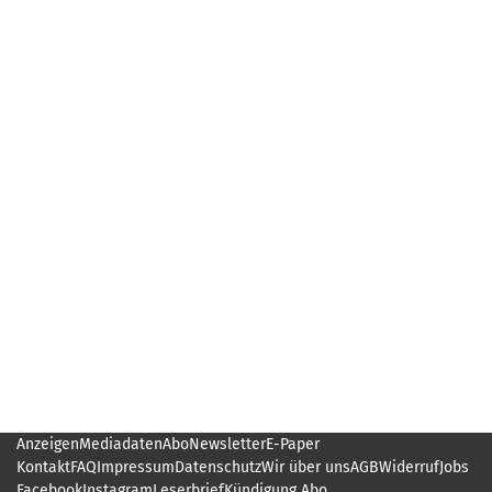
Anzeigen
Mediadaten
Abo
Newsletter
E-Paper
Kontakt
FAQ
Impressum
Datenschutz
Wir über uns
AGB
Widerruf
Jobs
Facebook
Instagram
Leserbrief
Kündigung Abo