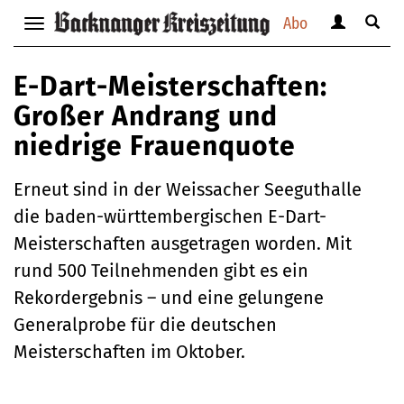
Abo
Benutzerm
Suche
Navigation
anzeigen
anzei
anzeigen
bzw.
bzw.
bzw.
E-Dart-Meisterschaften:
verbergen
verbe
verbergen
Großer Andrang und
niedrige Frauenquote
Erneut sind in der Weissacher Seeguthalle
die baden-württembergischen E-Dart-
Meisterschaften ausgetragen worden. Mit
rund 500 Teilnehmenden gibt es ein
Rekordergebnis – und eine gelungene
Generalprobe für die deutschen
Meisterschaften im Oktober.