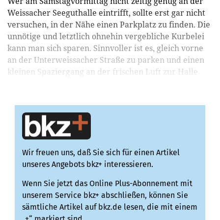
Wer am Samstagvormittag nicht zeitig genug an der
Weissacher Seeguthalle eintrifft, sollte erst gar nicht
versuchen, in der Nähe einen Parkplatz zu finden. Die
unnötige und letztlich ohnehin vergebliche Kurbelei
kann man sich sparen. Sinnvoller ist es, gleich vorne
an der Unterweissacher Straße zu parken und einen
kleinen Spaziergang an der frischen Luft zur Halle
einzustreuen. Der Grund für den ...
Wir freuen uns, daß Sie sich für einen Artikel
unseres Angebots bkz+ interessieren.
Wenn Sie jetzt das Online Plus-Abonnement mit
unserem Service bkz+ abschließen, können Sie
sämtliche Artikel auf bkz.de lesen, die mit einem
„+“ markiert sind.