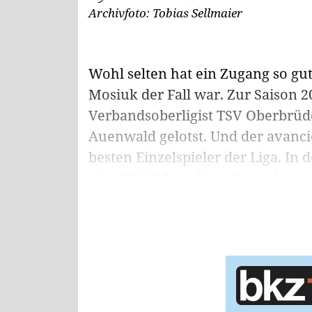
Archivfoto: Tobias Sellmaier
Wohl selten hat ein Zugang so gu
Mosiuk der Fall war. Zur Saison 2
Verbandsoberligist TSV Oberbrüd
Auenwald gelotst. Und der avanci
besten Einzelspieler der Liga. In
eine 20:0-Bilanz hin. „Das sehen a