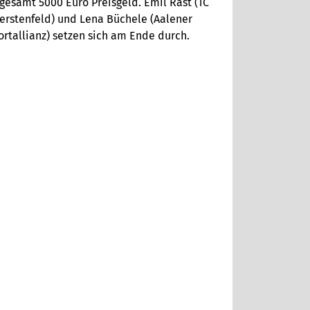
gesamt 5000 Euro Preisgeld. Emil Rast (TC
erstenfeld) und Lena Büchele (Aalener
rtallianz) setzen sich am Ende durch.