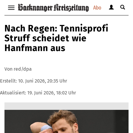
Abo
Benutzerm
Suche
Navigation
anzeigen
anzei
anzeigen
bzw.
bzw.
bzw.
Nach Regen: Tennisprofi
verbergen
verbe
verbergen
Struff scheidet wie
Hanfmann aus
Von red/dpa
Erstellt:
10. Juni 2026, 20:35 Uhr
Aktualisiert:
19. Juni 2026, 18:02 Uhr