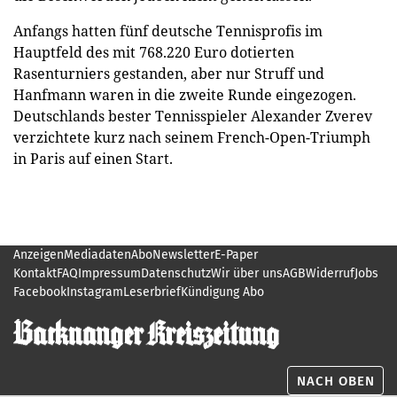
Anfangs hatten fünf deutsche Tennisprofis im
Hauptfeld des mit 768.220 Euro dotierten
Rasenturniers gestanden, aber nur Struff und
Hanfmann waren in die zweite Runde eingezogen.
Deutschlands bester Tennisspieler Alexander Zverev
verzichtete kurz nach seinem French-Open-Triumph
in Paris auf einen Start.
Anzeigen
Mediadaten
Abo
Newsletter
E-Paper
Kontakt
FAQ
Impressum
Datenschutz
Wir über uns
AGB
Widerruf
Jobs
Facebook
Instagram
Leserbrief
Kündigung Abo
NACH OBEN