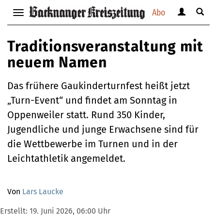
Abo
Benutzerm
Suche
Navigation
anzeigen
anzei
anzeigen
bzw.
bzw.
bzw.
Traditionsveranstaltung mit
verbergen
verbe
verbergen
neuem Namen
Das frühere Gaukinderturnfest heißt jetzt
„Turn-Event“ und findet am Sonntag in
Oppenweiler statt. Rund 350 Kinder,
Jugendliche und junge Erwachsene sind für
die Wettbewerbe im Turnen und in der
Leichtathletik angemeldet.
Von
Lars Laucke
Erstellt:
19. Juni 2026, 06:00 Uhr