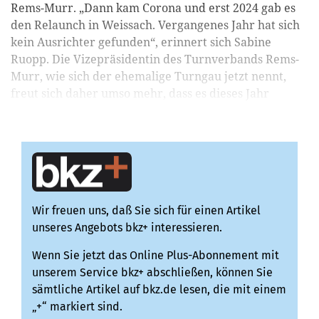
Rems-Murr. „Dann kam Corona und erst 2024 gab es
den Relaunch in Weissach. Vergangenes Jahr hat sich
kein Ausrichter gefunden“, erinnert sich Sabine
Ruopp. Die Vizepräsidentin des Turnverbands Rems-
Murr, wie sich der ehemalige Turngau jetzt nennt,
freut sich daher umso mehr, dass es dieses Jahr
wieder k...
Wir freuen uns, daß Sie sich für einen Artikel
unseres Angebots bkz+ interessieren.
Wenn Sie jetzt das Online Plus-Abonnement mit
unserem Service bkz+ abschließen, können Sie
sämtliche Artikel auf bkz.de lesen, die mit einem
„+“ markiert sind.