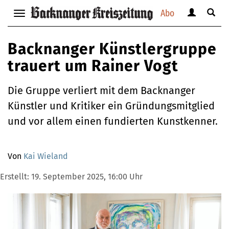
Abo
Benutzerm
Suche
Navigation
anzeigen
anzei
anzeigen
bzw.
bzw.
bzw.
Backnanger Künstlergruppe
verbergen
verbe
verbergen
trauert um Rainer Vogt
Die Gruppe verliert mit dem Backnanger
Künstler und Kritiker ein Gründungsmitglied
und vor allem einen fundierten Kunstkenner.
Von
Kai Wieland
Erstellt:
19. September 2025, 16:00 Uhr