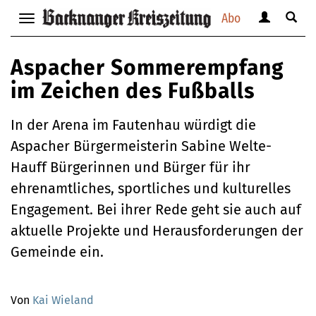
Abo
Benutzerm
Suche
Navigation
anzeigen
anzei
anzeigen
bzw.
bzw.
bzw.
Aspacher Sommerempfang
verbergen
verbe
verbergen
im Zeichen des Fußballs
In der Arena im Fautenhau würdigt die
Aspacher Bürgermeisterin Sabine Welte-
Hauff Bürgerinnen und Bürger für ihr
ehrenamtliches, sportliches und kulturelles
Engagement. Bei ihrer Rede geht sie auch auf
aktuelle Projekte und Herausforderungen der
Gemeinde ein.
Von
Kai Wieland