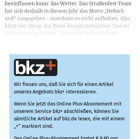
beeinflussen kann: das Wetter. Das Straßenfest-Team
hat sich deshalb in diesem Jahr das Motto „Hebsch
ned“ ausgegeben – man kann es nicht aufhalten. Also
blieb nur übrig, das Beste daraus zu machen. Das sei
weitgehend gelungen. „Es waren keine leichten
Entscheidungen, die wir treffen musste, aber ...
Wir freuen uns, daß Sie sich für einen Artikel
unseres Angebots bkz+ interessieren.
Wenn Sie jetzt das Online Plus-Abonnement mit
unserem Service bkz+ abschließen, können Sie
sämtliche Artikel auf bkz.de lesen, die mit einem
„+“ markiert sind.
Das Online Plus-Abonnement kostet € 9,90 pro