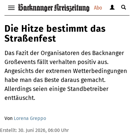
Abo
Benutzerm
Suche
Navigation
anzeigen
anzei
anzeigen
bzw.
bzw.
bzw.
Die Hitze bestimmt das
verbergen
verbe
verbergen
Straßenfest
Das Fazit der Organisatoren des Backnanger
Großevents fällt verhalten positiv aus.
Angesichts der extremen Wetterbedingungen
habe man das Beste daraus gemacht.
Allerdings seien einige Standbetreiber
enttäuscht.
Von
Lorena Greppo
Erstellt:
30. Juni 2026, 06:00 Uhr