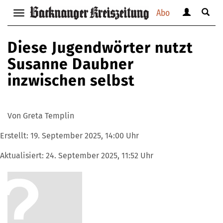
Abo
Benutzerm
Suche
Navigation
anzeigen
anzei
anzeigen
bzw.
bzw.
bzw.
Diese Jugendwörter nutzt
verbergen
verbe
verbergen
Susanne Daubner
inzwischen selbst
Von Greta Templin
Erstellt:
19. September 2025, 14:00 Uhr
Aktualisiert:
24. September 2025, 11:52 Uhr